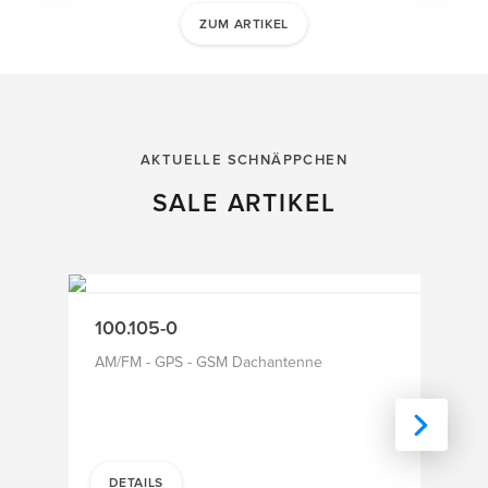
ZUM ARTIKEL
AKTUELLE SCHNÄPPCHEN
SALE ARTIKEL
SALE
SALE
100.105-0
200.
AM/FM - GPS - GSM Dachantenne
AM/FM
DETAILS
DET